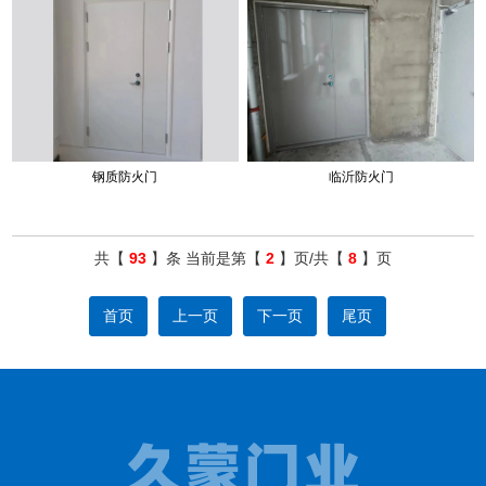
钢质防火门
临沂防火门
共【
93
】条 当前是第【
2
】页/共【
8
】页
首页
上一页
下一页
尾页